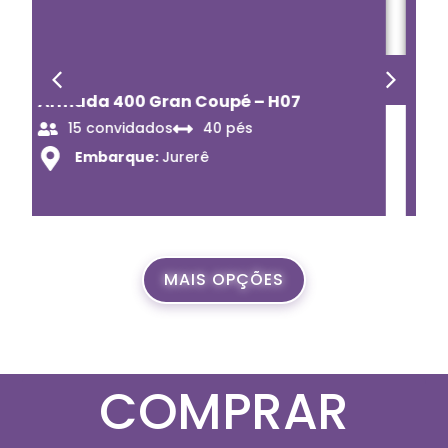
Phantom 360 – C80
13 convidados
36 pés
Embarque:
Jurerê
MAIS OPÇÕES
COMPRAR