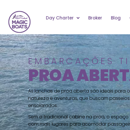
Day Charter
Broker
Blog
EMBARCAÇÕES T
PROA ABER
As lanchas de proa aberta são ideais para 
natureza e aventuras, que buscam passeios 
ensolarados.
Sem a tradicional cabine na proa, o espaço 
com mais lugares para acomodar passageir