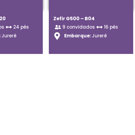
A20
Zefir G500 – B04
os
24 pés
9 convidados
16 pés
:
Jurerê
Embarque:
Jurerê