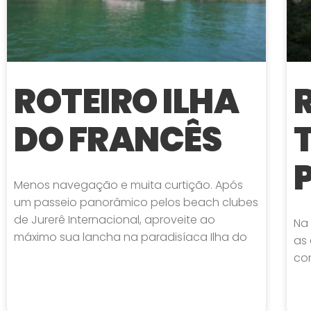
ROTEIRO ILHA
DO FRANCÊS
Menos navegação e muita curtição. Após
um passeio panorâmico pelos beach clubes
de Jurerê Internacional, aproveite ao
Na
máximo sua lancha na paradisíaca Ilha do
as
co
LEIA MAIS »
LEI