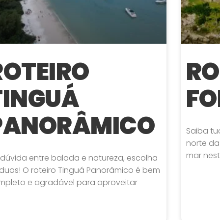
ROTEIRO
RO
TINGUÁ
FO
PANORÂMICO
Saiba tu
norte da
mar nest
 dúvida entre balada e natureza, escolha
 duas! O roteiro Tinguá Panorâmico é bem
mpleto e agradável para aproveitar
A MAIS »
LEIA MAIS