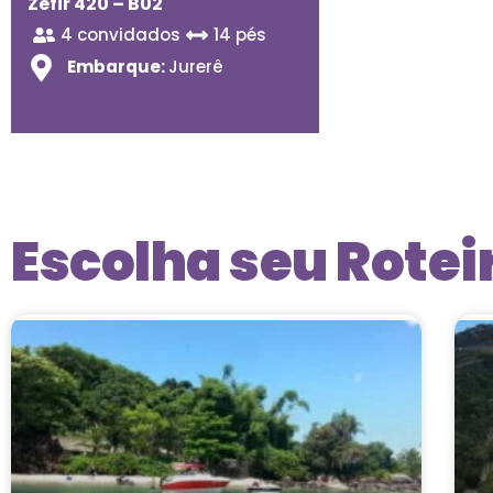
Zefir 420 – B02
4 convidados
14 pés
Embarque:
Jurerê
Escolha seu Rotei