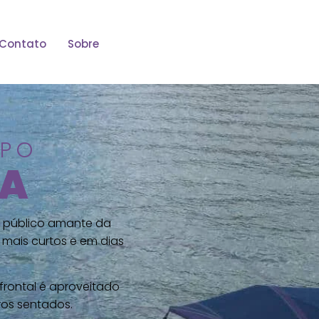
Contato
Sobre
IPO
TA
o público amante da
mais curtos e em dias
frontal é aproveitado
os sentados.