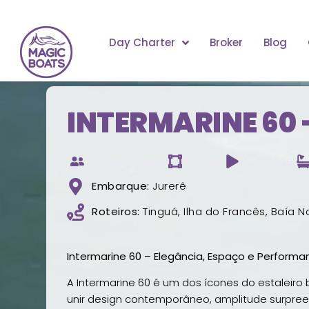
Day Charter
Broker
Blog
INTERMARINE 60 
23 convidados
60 pés
Flybridge
Embarque:
Jurerê
Roteiros:
Tinguá, Ilha do Francês, Baía N
Intermarine 60 – Elegância, Espaço e Perform
A Intermarine 60 é um dos ícones do estaleiro b
unir design contemporâneo, amplitude surpr