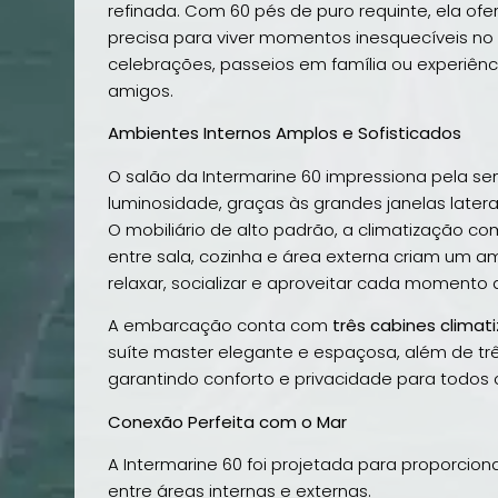
refinada. Com 60 pés de puro requinte, ela of
precisa para viver momentos inesquecíveis no
celebrações, passeios em família ou experiênc
amigos.
Ambientes Internos Amplos e Sofisticados
O salão da Intermarine 60 impressiona pela s
luminosidade, graças às grandes janelas laterai
O mobiliário de alto padrão, a climatização c
entre sala, cozinha e área externa criam um a
relaxar, socializar e aproveitar cada momento 
A embarcação conta com
três cabines climat
suíte master elegante e espaçosa, além de tr
garantindo conforto e privacidade para todos 
Conexão Perfeita com o Mar
A Intermarine 60 foi projetada para proporcion
entre áreas internas e externas.