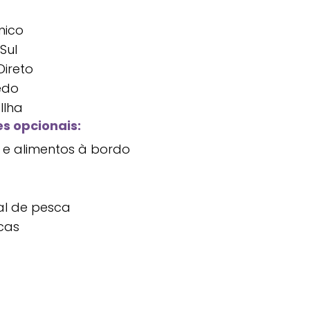
mico
Sul
ireto
edo
Ilha
s opcionais:
 e alimentos à bordo
al de pesca
cas