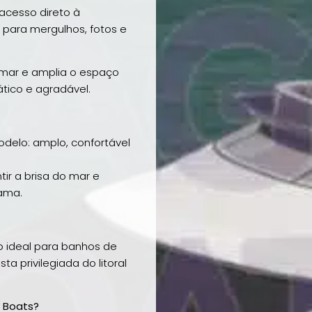
 acesso direto à
para mergulhos, fotos e
 mar e amplia o espaço
ático e agradável.
delo: amplo, confortável
ntir a brisa do mar e
ama.
o ideal para banhos de
a privilegiada do litoral
c Boats?