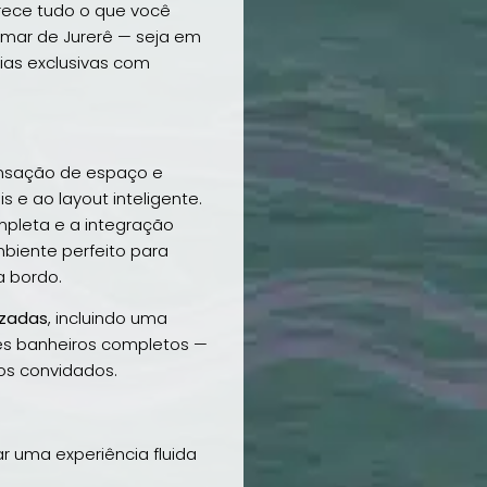
erece tudo o que você
 mar de Jurerê — seja em
ias exclusivas com
ensação de espaço e
s e ao layout inteligente.
ompleta e a integração
mbiente perfeito para
a bordo.
izadas
, incluindo uma
ês banheiros completos —
os convidados.
ar uma experiência fluida