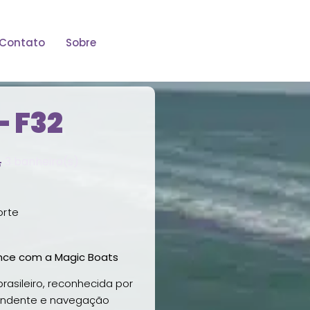
Contato
Sobre
– F32
3 banheiro(s)
orte
ance com a Magic Boats
rasileiro, reconhecida por
eendente e navegação