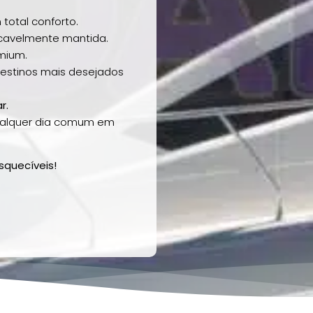
total conforto.
avelmente mantida.
mium.
destinos mais desejados
r.
qualquer dia comum em
quecíveis!