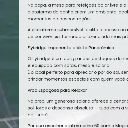
Na popa, a mesa para refeições ao ar livre e o
plataforma de banho criam um ambiente ideal 
momentos de descontração.
A
plataforma submersível
facilita o acesso ao
de convivência, tornando o lazer ainda mais pr
Flybridge Imponente e Vista Panorâmica
O flybridge é um dos grandes destaques do mo
e equipado com sofás, mesa e solário.
É o local perfeito para apreciar o pôr do sol, se
brindar momentos especiais com quem você 
Proa Espaçosa para Relaxar
Na proa, um generoso solário oferece o cenári
sol, fotos e descanso absoluto — tudo com a vist
de Jurerê.
Por que escolher a Intermarine 60 com a Magi