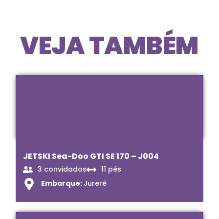
VEJA TAMBÉM
JETSKI Sea-Doo GTI SE 170 – J004
3 convidados
11 pés
Embarque:
Jurerê