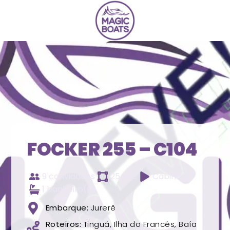
FOCKER 255 – C104
9 convidados
25 pés
Cabinada
1 banheiro(s)
Embarque:
Jurerê
Roteiros:
Tinguá, Ilha do Francês, Baía