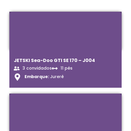
JETSKI Sea-Doo GTI SE 170 – J004
3 convidados
11 pés
Embarque:
Jurerê