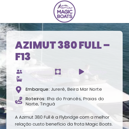
AZIMUT 380 FULL –
F13
8 convidados
38 pés
Flybridge
1 banheiro(s)
Embarque:
Jurerê, Beira Mar Norte
Roteiros:
Ilha do Francês, Praias do
Norte, Tinguá
A Azimut 380 Full é a Flybridge com a melhor
relação custo benefício da frota Magic Boats.