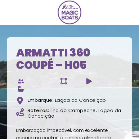
ARMATTI 360
COUPÉ – H05
13 convidados
36 pés
Hard Top
1 banheiro(s)
Embarque:
Lagoa da Conceição
Roteiros:
Ilha do Campeche, Lagoa da
Conceição
Embarcação impecável, com excelente
espaço no cockpit e cabines climatizada,