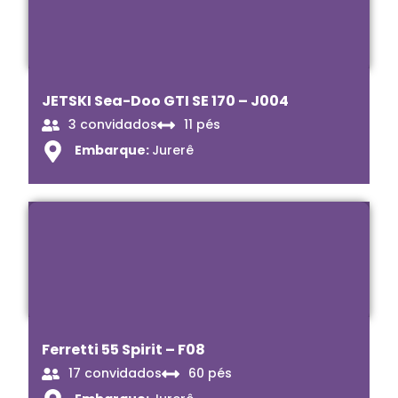
JETSKI Sea-Doo GTI SE 170 – J004
3 convidados
11 pés
Embarque:
Jurerê
Ferretti 55 Spirit – F08
17 convidados
60 pés